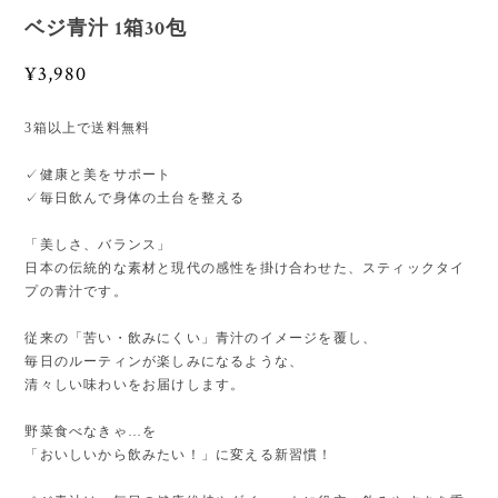
ベジ青汁 1箱30包
¥3,980
3箱以上で送料無料‎
✓健康と美をサポート
✓毎日飲んで身体の土台を整える
「美しさ、バランス」
日本の伝統的な素材と現代の感性を掛け合わせた、スティックタイ
プの青汁です。
従来の「苦い・飲みにくい」青汁のイメージを覆し、
毎日のルーティンが楽しみになるような、
清々しい味わいをお届けします。
野菜食べなきゃ…を
「おいしいから飲みたい！」に変える新習慣！