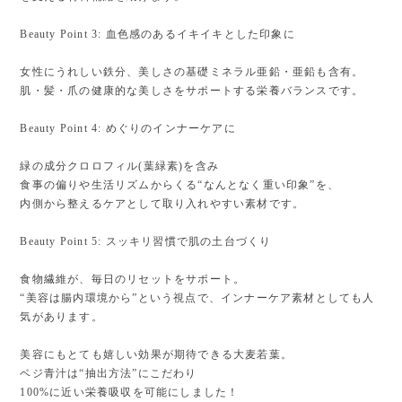
Beauty Point 3: 血色感のあるイキイキとした印象に
女性にうれしい鉄分、美しさの基礎ミネラル亜鉛・亜鉛も含有。
肌・髪・爪の健康的な美しさをサポートする栄養バランスです。
Beauty Point 4: めぐりのインナーケアに
緑の成分クロロフィル(葉緑素)を含み
食事の偏りや生活リズムからくる“なんとなく重い印象”を、
内側から整えるケアとして取り入れやすい素材です。
Beauty Point 5: スッキリ習慣で肌の土台づくり
食物繊維が、毎日のリセットをサポート。
“美容は腸内環境から”という視点で、インナーケア素材としても人
気があります。
美容にもとても嬉しい効果が期待できる大麦若葉。
ベジ青汁は“抽出方法”にこだわり
100%に近い栄養吸収を可能にしました！