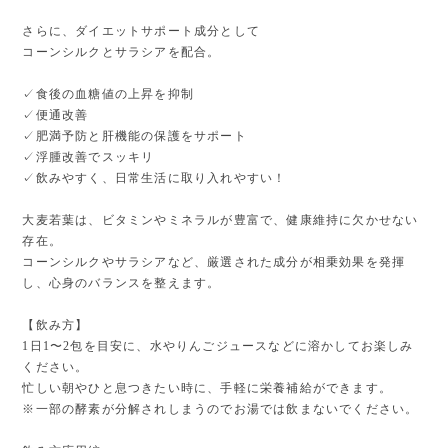
さらに、ダイエットサポート成分として
コーンシルクとサラシアを配合。
✓食後の血糖値の上昇を抑制
✓便通改善
✓肥満予防と肝機能の保護をサポート
✓ 浮腫改善でスッキリ
✓ 飲みやすく、日常生活に取り入れやすい！
大麦若葉は、ビタミンやミネラルが豊富で、健康維持に欠かせない
存在。
コーンシルクやサラシアなど、厳選された成分が相乗効果を発揮
し、心身のバランスを整えます。
【飲み方】
1日1〜2包を目安に、水やりんごジュースなどに溶かしてお楽しみ
ください。
忙しい朝やひと息つきたい時に、手軽に栄養補給ができます。
※一部の酵素が分解されしまうのでお湯では飲まないでください。