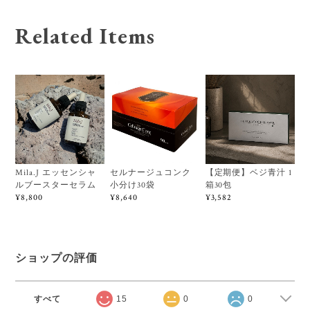
Related Items
Mila.J エッセンシャ
セルナージュコンク
【定期便】ベジ青汁 1
ルブースターセラム
小分け30袋
箱30包
¥8,800
¥8,640
¥3,582
ショップの評価
すべて
15
0
0