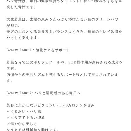
ベジ青汁は、毎日の健康維持やダイエットに役立つ飲みやすさを重
視した青汁です。
大麦若葉は、太陽の恵みをたっぷり浴びた若い葉のグリーンパワー
が魅力。
美容の土台となる栄養素をバランスよく含み、毎日のキレイ習慣を
やさしく支えます。
Beauty Point 1 : 酸化ケアをサポート
若葉ならではのポリフェノールや、SOD様作用が期待される成分を
含有。
内側からの美容リズムを整えるサポート役として注目されていま
す。
Beauty Point 2: ハリと透明感のある毎日へ
美容に欠かせないビタミンC・E・βカロテンを含み
✓ うるおい・ハリ感
✓ クリアで明るい印象
✓ 健やかな美しさ
を支える材料補給を助けます。