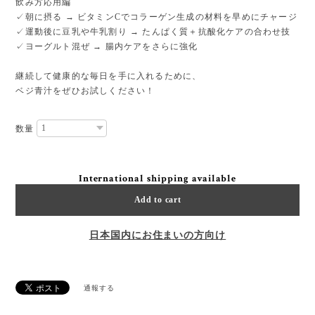
飲み方応用編
✓朝に摂る → ビタミンCでコラーゲン生成の材料を早めにチャージ
✓運動後に豆乳や牛乳割り → たんぱく質＋抗酸化ケアの合わせ技
✓ヨーグルト混ぜ → 腸内ケアをさらに強化
継続して健康的な毎日を手に入れるために、
ベジ青汁をぜひお試しください！
数量
International shipping available
Add to cart
日本国内にお住まいの方向け
通報する