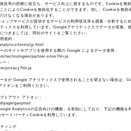
状況等の把握に役立ち、サービス向上に資するものです。Cookieを無
とによりCookieを無効化することができます。但し、Cookieを無
だけなくなる場合があります。
ョップサービスが提供するサービスの利用状況等を調査・分析するため、本サ
アナリティクスを利用しています。Googleアナリティクスでデータが収集、処
につきましては、同社のサイトをご覧ください。
 利用規約：
nalytics/terms/jp.html
トナーのサイトやアプリを使用する際の Google によるデータ使用：
om/technologies/partner-sites?hl=ja
リシー：
com/privacy?hl=ja
が Google アナリティクスで使用されることを望まない場合は、Googl
 アドオンをご利用ください。
 オプトアウト アドオン：
/dlpage/gaoptout
oogle Analyticsの広告向けの機能」を有効にしており、下記の機
ieなどのサードパーティCookieを利用しています。
マーケティング