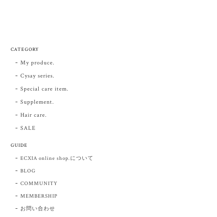
CATEGORY
My produce.
Cysay series.
Special care item.
Supplement.
Hair care.
SALE
GUIDE
ECXIA online shop.について
BLOG
COMMUNITY
MEMBERSHIP
お問い合わせ