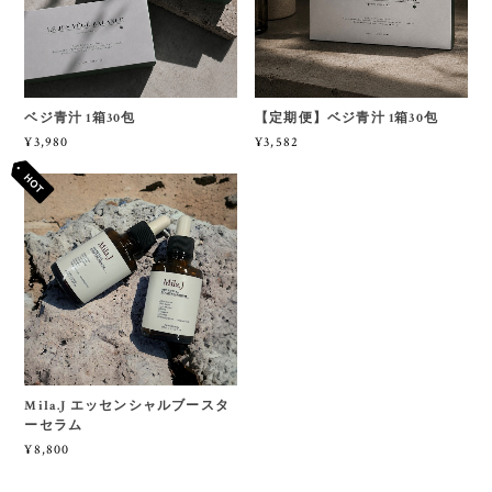
ベジ青汁 1箱30包
【定期便】ベジ青汁 1箱30包
¥3,980
¥3,582
Mila.J エッセンシャルブースタ
ーセラム
¥8,800