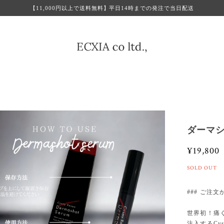
【11,000円以上で送料無料】平日14時までの発注で当日配送
ダーマショ
¥19,800
SOLD OUT
### ご注
世界初！痛
注入するCy