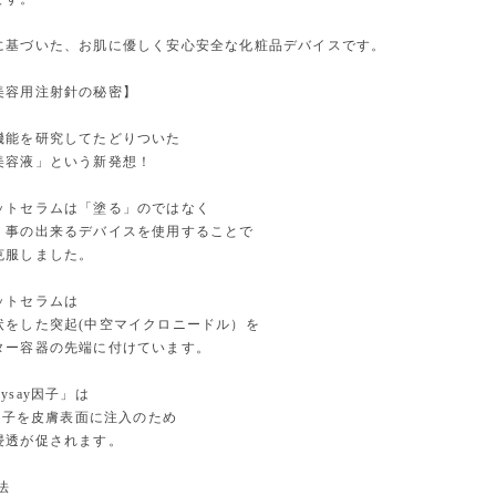
に基づいた、お肌に優しく安心安全な化粧品デバイスです。
美容用注射針の秘密】
機能を研究してたどりついた
美容液」という新発想！
ットセラムは「塗る」のではなく
」事の出来るデバイスを使用することで
克服しました。
ットセラムは
状をした突起(中空マイクロニードル）を
ター容器の先端に付けています。
ysay因子」は
y因子を皮膚表面に注入のため
浸透が促されます。
法