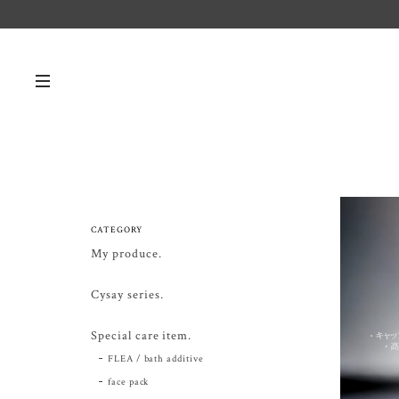
CATEGORY
My produce.
Cysay series.
Special care item.
FLEA / bath additive
face pack