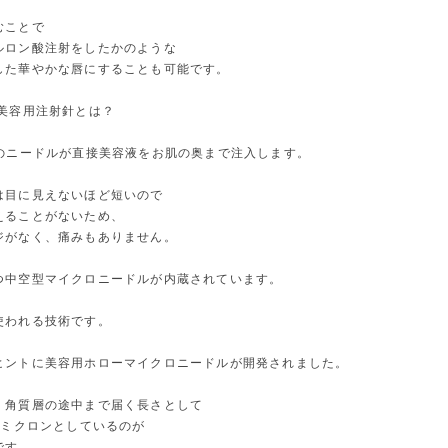
むことで
ルロン酸注射をしたかのような
した華やかな唇にすることも可能です。
い美容用注射針とは？
本のニードルが直接美容液をお肌の奥まで注入します。
は目に見えないほど短いので
えることがないため、
ジがなく、痛みもありません。
つ中空型マイクロニードルが内蔵されています。
使われる技術です。
ヒントに美容用ホローマイクロニードルが開発されました。
、角質層の途中まで届く長さとして
ロミクロンとしているのが
です。