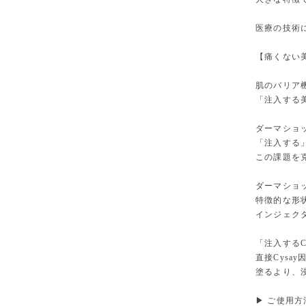
医療の技術
【痛くない
肌のバリア
「注入する
ダーマショ
「注入する
この課題を
ダーマショ
特徴的な形
インジェク
「注入するC
直接Cysa
塗るより、
▶ ご使用方