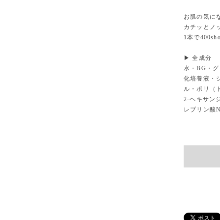
お肌の気に
カチッとノ
1本で400s
▶ 全成分
水・BG・
化培養液・
ル・ポリ（ト
2-ヘキサン
レブリン酸N