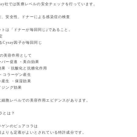
say社では医療レベルの安全チェックを行っています。
性、安全性、ドナーによる感染症の検査
ットは「ドナーが毎回同じ｣であること。
定
るCysay因子が毎回同じ
子®の美容作用として
ーバー促進 ・美白効果
効果 ・抗酸化と抗糖化作用
 ・コラーゲン産生
ン産生 ・保湿効果
イジング効果
に細胞レベルでの美容作用エビデンスがあります。
ラとは？
ラゲンのピュアコラは
酸よりも定着がよいとされている特許成分です‪。