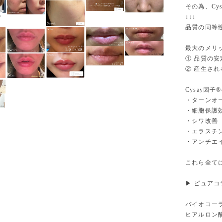
その為、Cy
↓↓↓
品質の同等
最大のメリ
① 品質の安
② 産生され
Cysay因
・ターンオ
・細胞保護
・シワ改善
・エラスチ
・アンチエ
これら全て
▶ ピュアコ
バイオコー
ヒアルロン