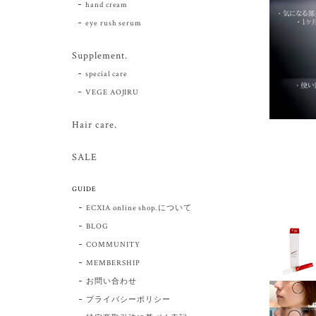
hand cream
eye rush serum
Supplement.
special care
VEGE AOJIRU
Hair care.
SALE
GUIDE
ECXIA online shop.について
BLOG
COMMUNITY
MEMBERSHIP
お問い合わせ
プライバシーポリシー