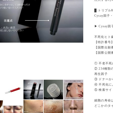
█ トリプル
Cysay因
▶ Cysay
不死化ヒト
【特許番号】6
【国際出願番号
【国際公開番号
① 不老不
② 234種
再生因子
③ ドナー
④ 不死化
⑤ 検索サイ
細胞の寿命
どこかのタ