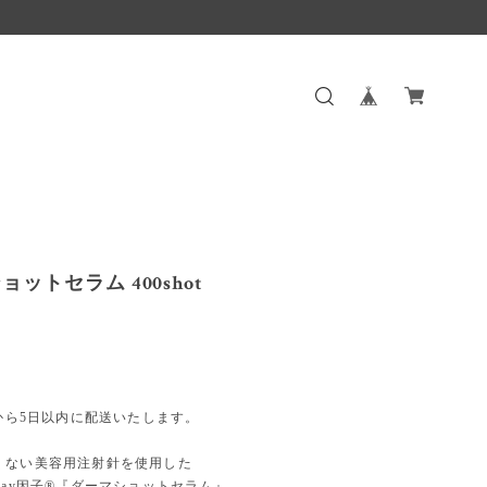
ットセラム 400shot
文から5日以内に配送いたします。
くない美容用注射針を使用した
say因子®『ダーマショットセラム』