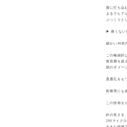
唇に打ち込
まるでヒア
ぷっくりと
▶ 痛くな
細かい46
この極細針
角質層を超
肌のダメー
貫通孔をも
医療用にも
この技術を
針の長さを
200マイク
大きな特徴