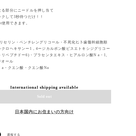
なる部分にニードルを押し当て
ックして3秒待つだけ！！
hot使用できます。
グリセリン・ペンチレングリコール・不死化匕卜歯髓幹細胞順
シクロヘキサンー1，4ージカルボン酸ビスエトキシジグリコー
リペプチドー6)・プラセンタエキス・ヒアルロン酸N a・1,
ジオール
 a・クエン酸・クエン酸Na
International shipping available
Sold out
日本国内にお住まいの方向け
通報する