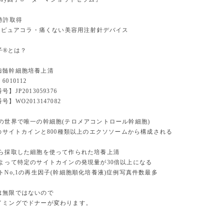
特許取得
子・ピュアコラ・痛くない美容用注射針デバイス
因子®とは？
歯髄幹細胞培養上清
010112
】JP2013059376
】WO2013147082
死の世界で唯一の幹細胞(テロメアコントロール幹細胞)
類のサイトカインと800種類以上のエクソソームから構成される
から採取した細胞を使って作られた培養上清
によって特定のサイトカインの発現量が30倍以上になる
トNo,1の再生因子(幹細胞順化培養液)症例写真件数最多
は無限ではないので
イミングでドナーが変わります。