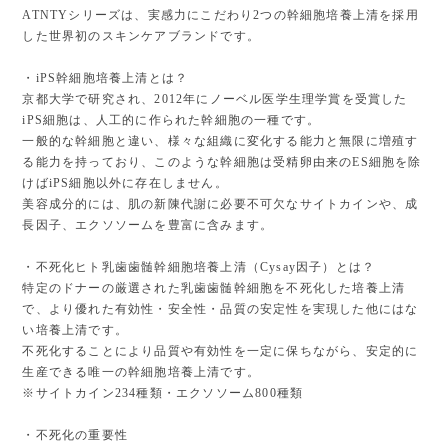
ATNTYシリーズは、実感力にこだわり2つの幹細胞培養上清を採用
した世界初のスキンケアブランドです。
・iPS幹細胞培養上清とは？
京都大学で研究され、2012年にノーベル医学生理学賞を受賞した
iPS細胞は、人工的に作られた幹細胞の一種です。
一般的な幹細胞と違い、様々な組織に変化する能力と無限に増殖す
る能力を持っており、このような幹細胞は受精卵由来のES細胞を除
けばiPS細胞以外に存在しません。
美容成分的には、肌の新陳代謝に必要不可欠なサイトカインや、成
長因子、エクソソームを豊富に含みます。
・不死化ヒト乳歯歯髄幹細胞培養上清（Cysay因子）とは？
特定のドナーの厳選された乳歯歯髄幹細胞を不死化した培養上清
で、より優れた有効性・安全性・品質の安定性を実現した他にはな
い培養上清です。
不死化することにより品質や有効性を一定に保ちながら、安定的に
生産できる唯一の幹細胞培養上清です。
※サイトカイン234種類・エクソソーム800種類
・不死化の重要性