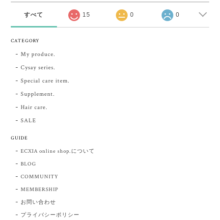
すべて
15
0
0
CATEGORY
My produce.
Cysay series.
Special care item.
Supplement.
Hair care.
SALE
GUIDE
ECXIA online shop.について
BLOG
COMMUNITY
MEMBERSHIP
お問い合わせ
プライバシーポリシー